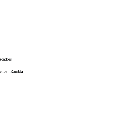
escadors
lence - Rambla