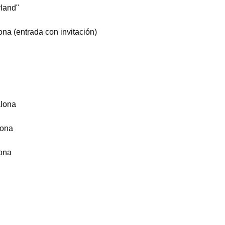
yland"
ona (entrada con invitación)
alona
lona
lona