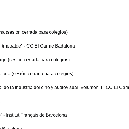
ona (sesión cerrada para colegios)
curtmetratge" - CC El Carme Badalona
irgú (sesión cerrada para colegios)
dalona (sesión cerrada para colegios)
al de la industria del cine y audiovisual" volumen II - CC El C
a
" - Institut Français de Barcelona
la Badalona