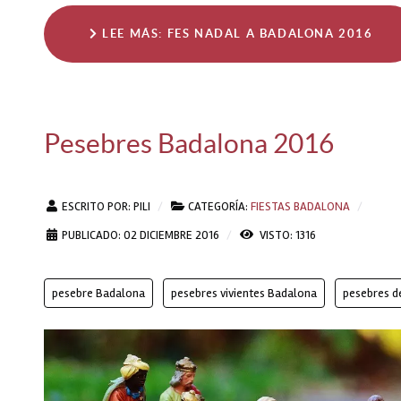
LEE MÁS: FES NADAL A BADALONA 2016
Pesebres Badalona 2016
ESCRITO POR:
PILI
CATEGORÍA:
FIESTAS BADALONA
PUBLICADO: 02 DICIEMBRE 2016
VISTO: 1316
pesebre Badalona
pesebres vivientes Badalona
pesebres d