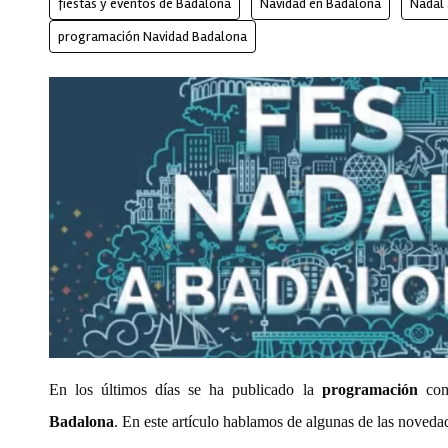
fiestas y eventos de Badalona
Navidad en Badalona
Nadal
programación Navidad Badalona
En los últimos días se ha publicado la
programación
com
Badalona
. En este artículo hablamos de algunas de las noveda