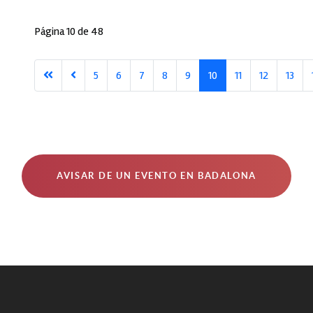
Página 10 de 48
5
6
7
8
9
10
11
12
13
AVISAR DE UN EVENTO EN BADALONA