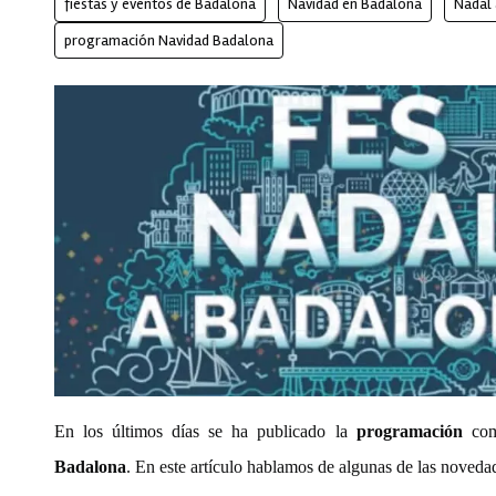
fiestas y eventos de Badalona
Navidad en Badalona
Nadal
programación Navidad Badalona
En los últimos días se ha publicado la
programación
com
Badalona
. En este artículo hablamos de algunas de las noveda