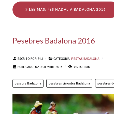
LEE MÁS: FES NADAL A BADALONA 2016
Pesebres Badalona 2016
ESCRITO POR:
PILI
CATEGORÍA:
FIESTAS BADALONA
PUBLICADO: 02 DICIEMBRE 2016
VISTO: 1316
pesebre Badalona
pesebres vivientes Badalona
pesebres d