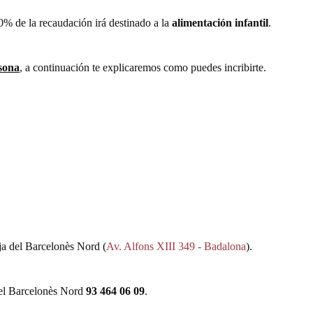
100% de la recaudación irá destinado a la
alimentación infantil
.
sona
, a continuación te explicaremos como puedes incribirte.
ja del Barcelonès Nord
(
Av. Alfons XIII 349 - Badalona
).
del Barcelonès Nord
93 464 06 09
.