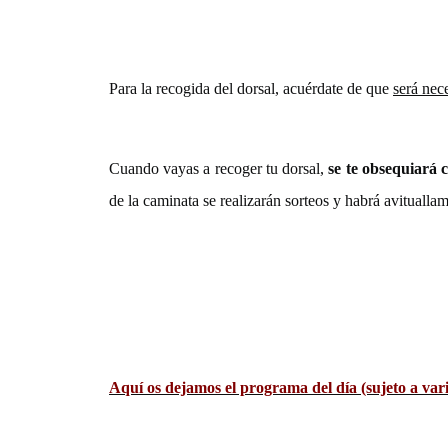
Para la recogida del dorsal, acuérdate de que
será nec
Cuando vayas a recoger tu dorsal,
se te obsequiará
de la caminata se realizarán sorteos y habrá avituallam
Aquí os dejamos el programa del día (sujeto a vari