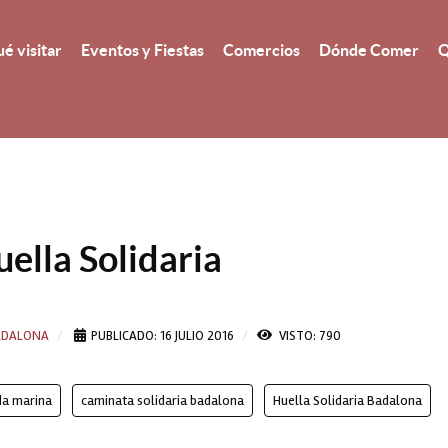
é visitar
Eventos y Fiestas
Comercios
Dónde Comer
Q
ella Solidaria
BADALONA
PUBLICADO: 16 JULIO 2016
VISTO: 790
da marina
caminata solidaria badalona
Huella Solidaria Badalona