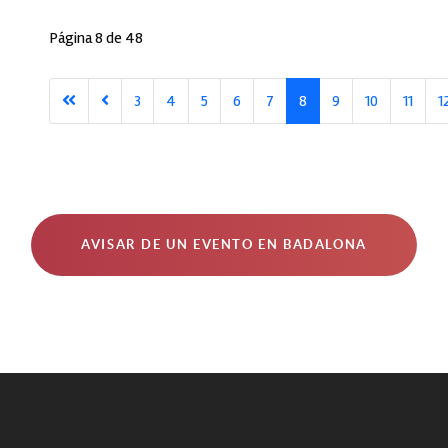
Página 8 de 48
3
4
5
6
7
8
9
10
11
1
AVISAR DE UN EVENTO EN BADALONA