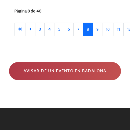
Página 8 de 48
3
4
5
6
7
8
9
10
11
1
AVISAR DE UN EVENTO EN BADALONA