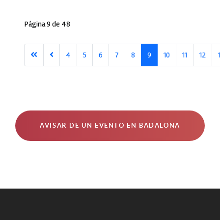
Página 9 de 48
4
5
6
7
8
9
10
11
12
AVISAR DE UN EVENTO EN BADALONA