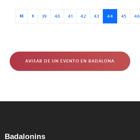
39
40
41
42
43
44
45
46
AVISAR DE UN EVENTO EN BADALONA
Badalonins